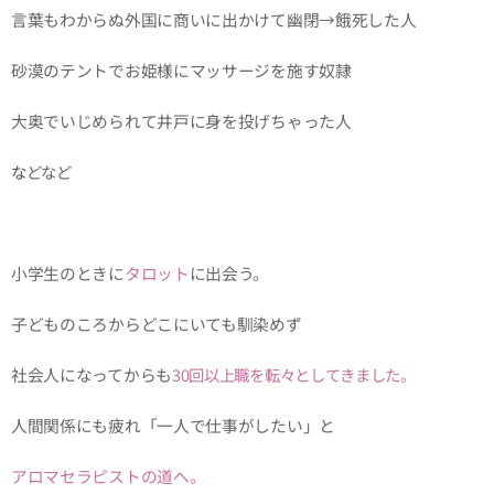
言葉もわからぬ外国に商いに出かけて幽閉→餓死した人
砂漠のテントでお姫様にマッサージを施す奴隷
大奥でいじめられて井戸に身を投げちゃった人
な
どなど
小学生のときに
タロット
に出会う。
子どものころからどこにいても馴染めず
社会人になってからも
30回以上職を転々としてきました。
人間関係にも疲れ「一人で仕事がしたい」と
アロマセラピストの道へ。