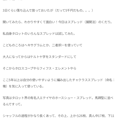
3日ぐらい落ち込んで放っておいたが（だって5千円だもの。。。）
開いてみたら、わかりやすくて面白い！今日はスプレッド（展開法）のくだり。
私自身タロットのいろんなスプレッドは試してみた。
こどものころはヘキサグラムとか、二者択一を使っていて
大人になってからはケルト十字をスタンダードにして
そこからホロスコープやらフィフス・エレメントやら
ここ5年以上は自分の使いやすいように編み出したチャクラススプレッド（命名：
俺）を気に入って使っている。
写真はタロット界の有名人エテイヤのホースシュー・スプレッド。馬蹄型に並べ
るんですって。
シャッフルの過程がかなり長くあって、その上、上から26枚、真ん中17枚、下11